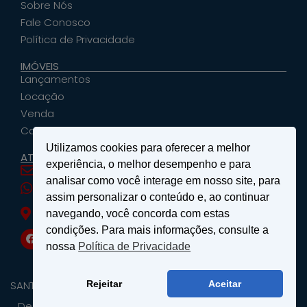
Sobre Nós
Fale Conosco
Política de Privacidade
IMÓVEIS
Lançamentos
Locação
Venda
Cadastrar Seu Imóvel
Utilizamos cookies para oferecer a melhor
ATENDIMENTO
experiência, o melhor desempenho e para
santosemattosimoveis@hotmail.com
analisar como você interage em nosso site, para
(19) 9 9639-4985
assim personalizar o conteúdo e, ao continuar
Rua Floriano Peixoto, nº 27 - Centro - São João
navegando, você concorda com estas
da Boa Vista, SP
condições. Para mais informações, consulte a
nossa
Política de Privacidade
SANTOS & MATTOS IMÓVEIS - Copyright ® 2026 - Todos os
Rejeitar
Aceitar
Direitos Reservados.
Desenvolvido por
Wellinton - Consultor de Tecnologia