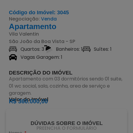
Código do Imóvel: 3045
Negociação:
Venda
Apartamento
Vila Valentin
São João da Boa Vista - SP
Quartos: 3
Banheiros: 1
Suítes: 1
Vagas Garagem: 1
DESCRIÇÃO DO IMÓVEL
Apartamento com 03 dormitórios sendo 01 suite,
01 wc social, sala, cozinha, area de serviço e
garagem.
Valor do Imóvel
R$ 360.000,00
DÚVIDAS SOBRE O IMÓVEL
PREENCHA O FORMULÁRIO
Nome