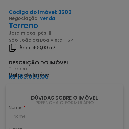
Código do Imóvel: 3209
Negociação:
Venda
Terreno
Jardim dos Ipês III
São João da Boa Vista - SP
Área: 400,00 m²
DESCRIÇÃO DO IMÓVEL
Terreno
Valor do Imóvel
R$ 180.000,00
DÚVIDAS SOBRE O IMÓVEL
PREENCHA O FORMULÁRIO
Nome