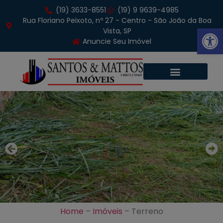
(19) 3633-8551
(19) 9 9639-4985
Rua Floriano Peixoto, nº 27 - Centro - São João da Boa
Abrir 
Vista, SP
Anuncie Seu Imóvel
Home
–
Imóveis
–
Terreno