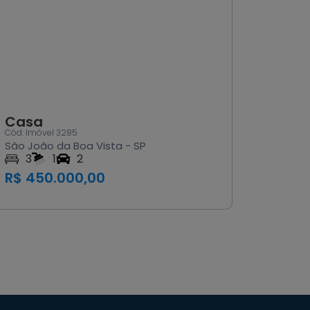
Casa
Casa
Cód. Imóvel 3285
Cód. Imóv
São João da Boa Vista - SP
São Joã
3
1
2
2
R$ 450.000,00
R$ 33