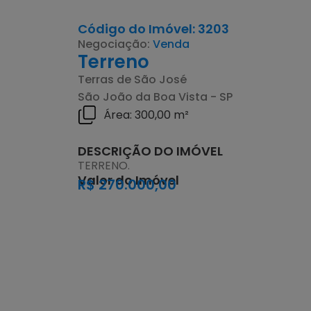
Código do Imóvel: 3203
Negociação:
Venda
Terreno
Terras de São José
São João da Boa Vista - SP
Área: 300,00 m²
DESCRIÇÃO DO IMÓVEL
TERRENO.
Valor do Imóvel
R$ 270.000,00