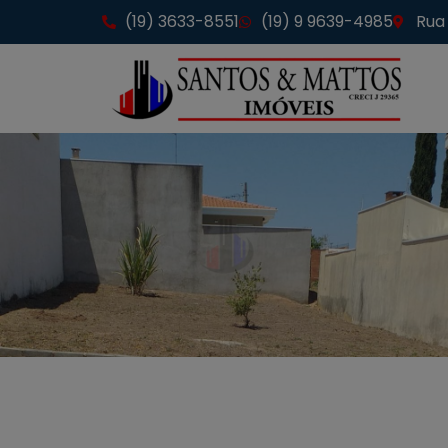
(19) 3633-8551
(19) 9 9639-4985
Rua 