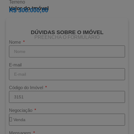
Terreno
Valor do Imóvel
R$ 300.000,00
DÚVIDAS SOBRE O IMÓVEL
PREENCHA O FORMULÁRIO
Nome
E-mail
Código do Imóvel
Negociação
Mensagem