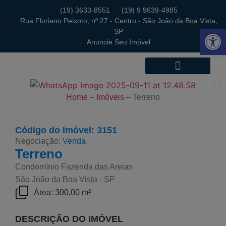
(19) 3633-8551
(19) 9 9639-4985
Rua Floriano Peixoto, nº 27 - Centro - São João da Boa Vista,
Abrir 
SP
Anuncie Seu Imóvel
Home
–
Imóveis
–
Terreno
Código do Imóvel: 3151
Negociação:
Venda
Terreno
Condomínio Fazenda das Areias
São João da Boa Vista - SP
Área: 300,00 m²
DESCRIÇÃO DO IMÓVEL