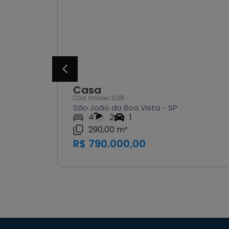
Casa
Cód. Imóvel 3286
ista - SP
Águas da Prata - SP
3
1
R$ 1.800.000,00
0