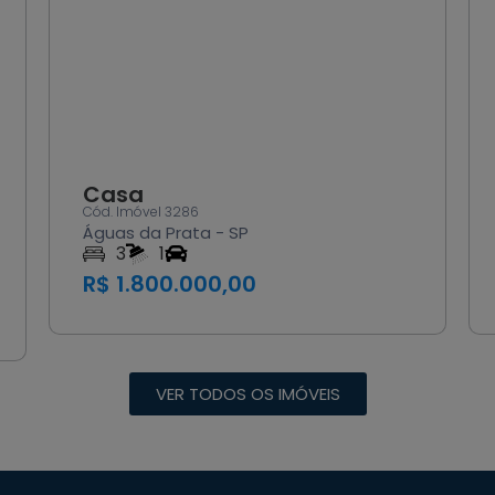
Casa
Cód. Imóvel 3285
São João da Boa Vista - SP
3
1
2
R$ 450.000,00
VER TODOS OS IMÓVEIS