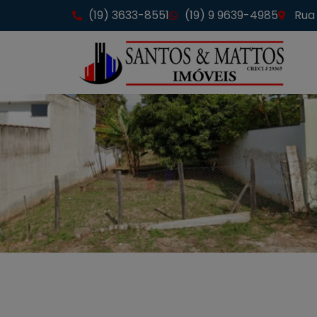
(19) 3633-8551
(19) 9 9639-4985
Rua 