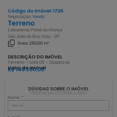
Código do Imóvel: 1726
Negociação:
Venda
Terreno
Loteamento Portal da Aliança
São João da Boa Vista - SP
Área: 250,00 m²
DESCRIÇÃO DO IMÓVEL
Terreno – Lote 05 – Quadra M.
Valor do Imóvel
R$ 140.000,00
DÚVIDAS SOBRE O IMÓVEL
PREENCHA O FORMULÁRIO
Nome