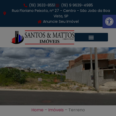
(19) 3633-8551
(19) 9 9639-4985
Rua Floriano Peixoto, nº 27 - Centro - São João da Boa
Abrir 
Vista, SP
Anuncie Seu Imóvel
Home
–
Imóveis
–
Terreno