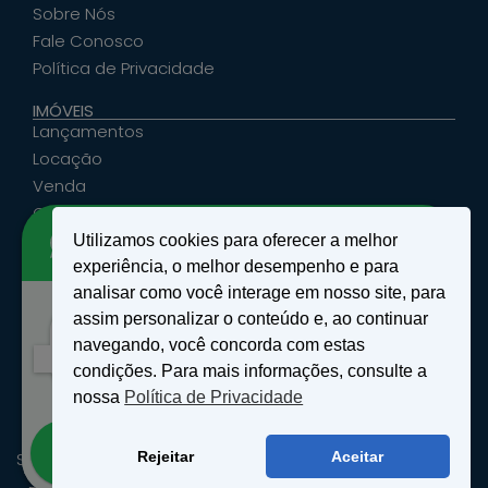
Sobre Nós
Fale Conosco
Política de Privacidade
IMÓVEIS
Lançamentos
Locação
Venda
Cadastrar Seu Imóvel
Utilizamos cookies para oferecer a melhor
ATENDIMENTO
experiência, o melhor desempenho e para
santosemattosimoveis@hotmail.com
analisar como você interage em nosso site, para
(19) 9 9639-4985
assim personalizar o conteúdo e, ao continuar
Rua Floriano Peixoto, nº 27 - Centro - São João
Olá!
navegando, você concorda com estas
da Boa Vista, SP
Como podemos te ajudar?
condições. Para mais informações, consulte a
nossa
Política de Privacidade
Abrir bate-papo
SANTOS & MATTOS IMÓVEIS - Copyright ® 2026 - Todos os
Rejeitar
Aceitar
Direitos Reservados.