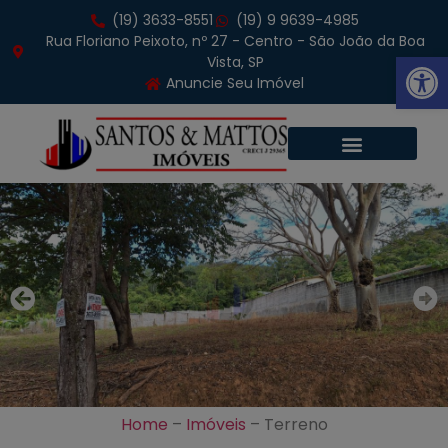
(19) 3633-8551
(19) 9 9639-4985
Rua Floriano Peixoto, nº 27 - Centro - São João da Boa
Abrir 
Vista, SP
Anuncie Seu Imóvel
Home
–
Imóveis
–
Terreno