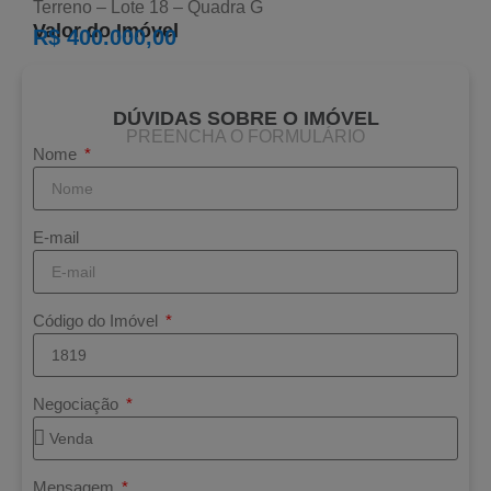
Terreno – Lote 18 – Quadra G
Valor do Imóvel
R$ 400.000,00
DÚVIDAS SOBRE O IMÓVEL
PREENCHA O FORMULÁRIO
Nome
E-mail
Código do Imóvel
Negociação
Mensagem