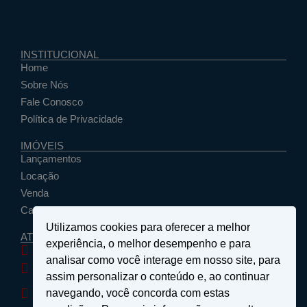
INSTITUCIONAL
Home
Sobre Nós
Fale Conosco
Política de Privacidade
IMÓVEIS
Lançamentos
Locação
Venda
Cadastrar Seu Imóvel
Utilizamos cookies para oferecer a melhor
ATENDIMENTO
experiência, o melhor desempenho e para
santosemattosimoveis@hotmail.com
analisar como você interage em nosso site, para
(19) 9 9639-4985
assim personalizar o conteúdo e, ao continuar
Rua Floriano Peixoto, nº 27 - Centro - São João da
navegando, você concorda com estas
Boa Vista, SP