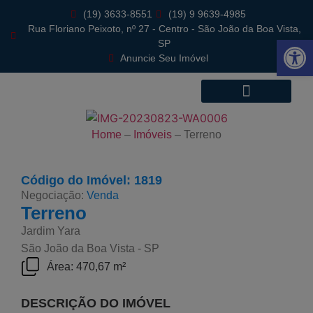
(19) 3633-8551
(19) 9 9639-4985
Rua Floriano Peixoto, nº 27 - Centro - São João da Boa Vista,
Abrir 
SP
Anuncie Seu Imóvel
Home
–
Imóveis
–
Terreno
Código do Imóvel: 1819
Negociação:
Venda
Terreno
Jardim Yara
São João da Boa Vista - SP
Área: 470,67 m²
DESCRIÇÃO DO IMÓVEL