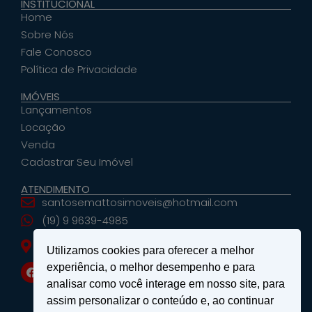
INSTITUCIONAL
Home
Sobre Nós
Fale Conosco
Política de Privacidade
IMÓVEIS
Lançamentos
Locação
Venda
Cadastrar Seu Imóvel
ATENDIMENTO
santosemattosimoveis@hotmail.com
(19) 9 9639-4985
Rua Floriano Peixoto, nº 27 - Centro - São João
Utilizamos cookies para oferecer a melhor
da Boa Vista, SP
experiência, o melhor desempenho e para
analisar como você interage em nosso site, para
assim personalizar o conteúdo e, ao continuar