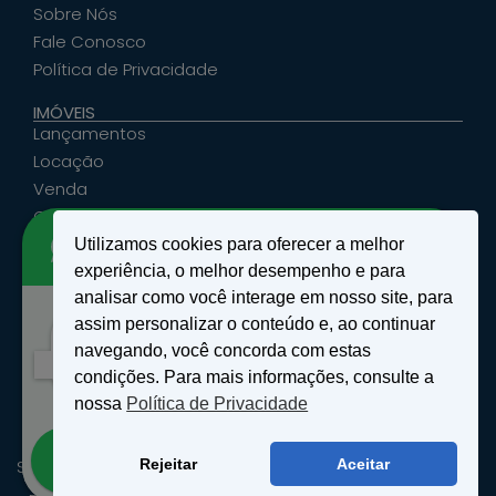
Sobre Nós
Fale Conosco
Política de Privacidade
IMÓVEIS
Lançamentos
Locação
Venda
Cadastrar Seu Imóvel
Utilizamos cookies para oferecer a melhor
ATENDIMENTO
experiência, o melhor desempenho e para
santosemattosimoveis@hotmail.com
analisar como você interage em nosso site, para
(19) 9 9639-4985
assim personalizar o conteúdo e, ao continuar
Rua Floriano Peixoto, nº 27 - Centro - São João
Olá!
navegando, você concorda com estas
da Boa Vista, SP
Como podemos te ajudar?
condições. Para mais informações, consulte a
nossa
Política de Privacidade
Abrir bate-papo
SANTOS & MATTOS IMÓVEIS - Copyright ® 2026 - Todos os
Rejeitar
Aceitar
Direitos Reservados.