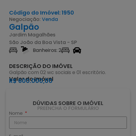
Código do Imóvel: 1950
Negociação:
Venda
Galpão
Jardim Magalhães
São João da Boa Vista - SP
Banheiros: 2
DESCRIÇÃO DO IMÓVEL
Galpão com 02 wc sociais e 01 escritório.
Valor do Imóvel
R$ 600.000,00
DÚVIDAS SOBRE O IMÓVEL
PREENCHA O FORMULÁRIO
Nome