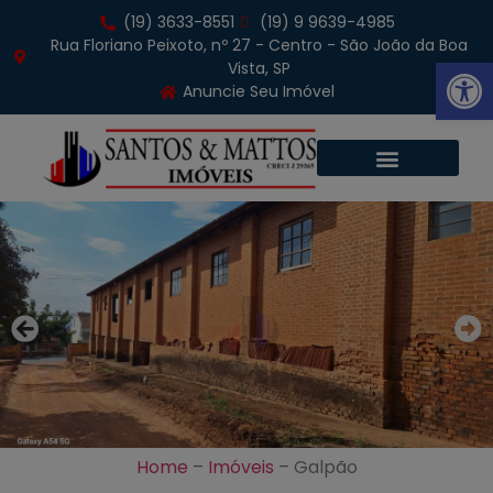
(19) 3633-8551
(19) 9 9639-4985
Rua Floriano Peixoto, nº 27 - Centro - São João da Boa
Abrir 
Vista, SP
Anuncie Seu Imóvel
Home
–
Imóveis
–
Galpão