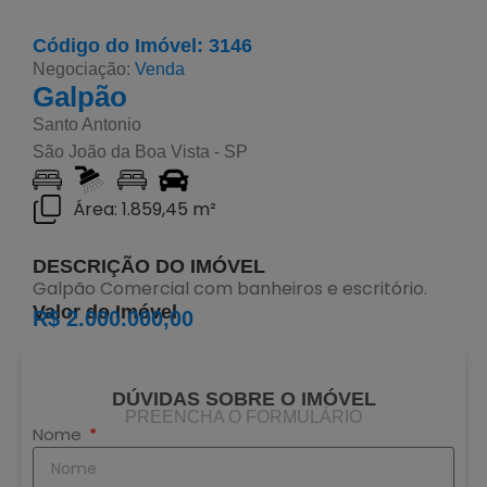
Código do Imóvel: 3146
Negociação:
Venda
Galpão
Santo Antonio
São João da Boa Vista - SP
Área: 1.859,45 m²
DESCRIÇÃO DO IMÓVEL
Galpão Comercial com banheiros e escritório.
Valor do Imóvel
R$ 2.000.000,00
DÚVIDAS SOBRE O IMÓVEL
PREENCHA O FORMULÁRIO
Nome