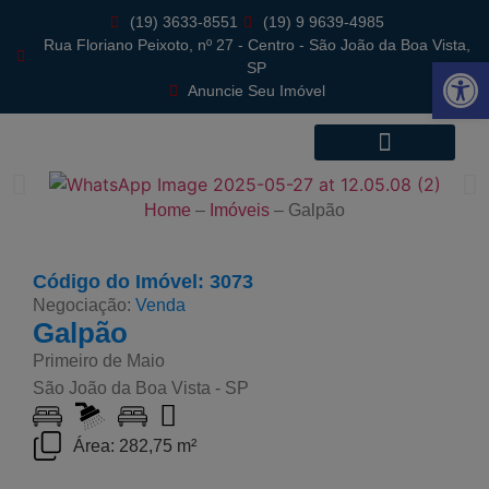
(19) 3633-8551
(19) 9 9639-4985
Rua Floriano Peixoto, nº 27 - Centro - São João da Boa Vista,
Abrir 
SP
Anuncie Seu Imóvel
Home
–
Imóveis
–
Galpão
Código do Imóvel: 3073
Negociação:
Venda
Galpão
Primeiro de Maio
São João da Boa Vista - SP
Área: 282,75 m²