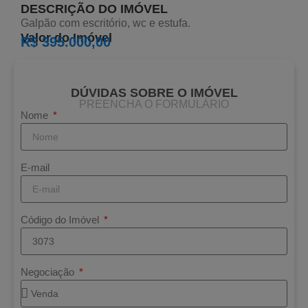
DESCRIÇÃO DO IMÓVEL
Galpão com escritório, wc e estufa.
Valor do Imóvel
R$ 395.000,00
DÚVIDAS SOBRE O IMÓVEL
PREENCHA O FORMULÁRIO
Nome
E-mail
Código do Imóvel
Negociação