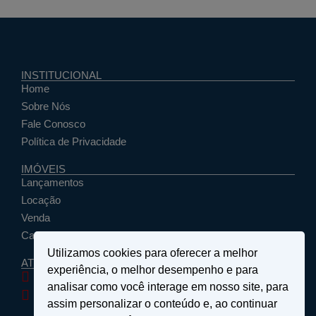
INSTITUCIONAL
Home
Sobre Nós
Fale Conosco
Política de Privacidade
IMÓVEIS
Lançamentos
Locação
Venda
Cadastrar Seu Imóvel
Utilizamos cookies para oferecer a melhor
ATENDIMENTO
experiência, o melhor desempenho e para
santosemattosimoveis@hotmail.com
analisar como você interage em nosso site, para
(19) 9 9639-4985
assim personalizar o conteúdo e, ao continuar
Rua Floriano Peixoto, nº 27 - Centro - São João da