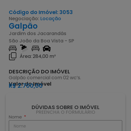
Código do Imóvel: 3053
Negociação:
Locação
Galpão
Jardim dos Jacarandás
São João da Boa Vista - SP
Área: 284,00 m²
DESCRIÇÃO DO IMÓVEL
Galpão comercial com 02 wc’s.
Valor do Imóvel
R$ 2.700,00
DÚVIDAS SOBRE O IMÓVEL
PREENCHA O FORMULÁRIO
Nome