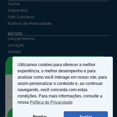
Home
Sobre Nós
Fale Conosco
Política de Privacidade
IMÓVEIS
Lançamentos
Locação
Venda
Cadastrar Seu Imóvel
Utilizamos cookies para oferecer a melhor
ATENDIMENTO
experiência, o melhor desempenho e para
santosemattosimoveis@hotmail.com
analisar como você interage em nosso site, para
(19) 9 9639-4985
assim personalizar o conteúdo e, ao continuar
Rua Floriano Peixoto, nº 27 - Centro - São João
Olá!
navegando, você concorda com estas
da Boa Vista, SP
Como podemos te ajudar?
condições. Para mais informações, consulte a
nossa
Política de Privacidade
Abrir bate-papo
Rejeitar
Aceitar