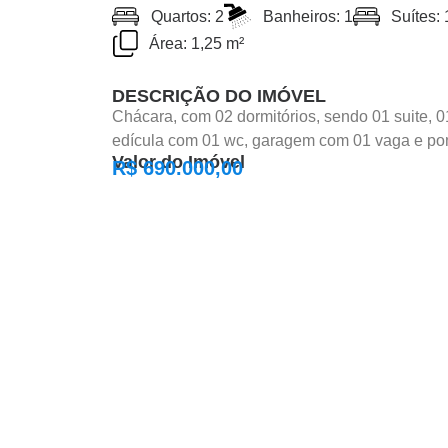
Quartos: 2
Banheiros: 1
Suítes: 
Área: 1,25 m²
DESCRIÇÃO DO IMÓVEL
Chácara, com 02 dormitórios, sendo 01 suite, 01
edícula com 01 wc, garagem com 01 vaga e po
Valor do Imóvel
R$ 690.000,00