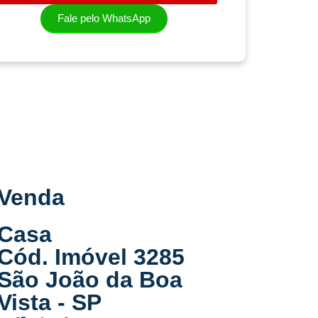
Fale pelo WhatsApp
Venda
Ven
Casa
Cas
Cód. Imóvel 3285
Cód.
São João da Boa
São 
Vista - SP
Vist