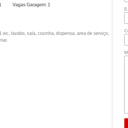
1
Vagas Garagem: 1
E
C
 wc, lavabo, sala, cozinha, dispensa, area de serviço,
mar.
M