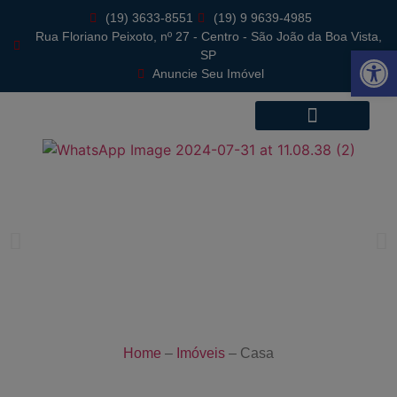
(19) 3633-8551
(19) 9 9639-4985
Rua Floriano Peixoto, nº 27 - Centro - São João da Boa Vista,
Abrir 
SP
Anuncie Seu Imóvel
Home
–
Imóveis
–
Casa