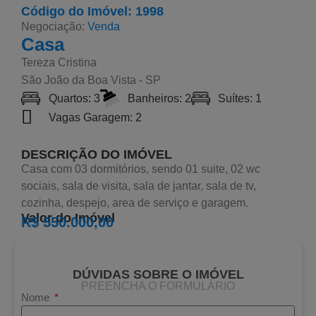
Código do Imóvel: 1998
Negociação:
Venda
Casa
Tereza Cristina
São João da Boa Vista - SP
Quartos: 3
Banheiros: 2
Suítes: 1
Vagas Garagem: 2
DESCRIÇÃO DO IMÓVEL
Casa com 03 dormitórios, sendo 01 suite, 02 wc
sociais, sala de visita, sala de jantar, sala de tv,
cozinha, despejo, area de serviço e garagem.
Valor do Imóvel
R$ 550.000,00
DÚVIDAS SOBRE O IMÓVEL
PREENCHA O FORMULÁRIO
Nome