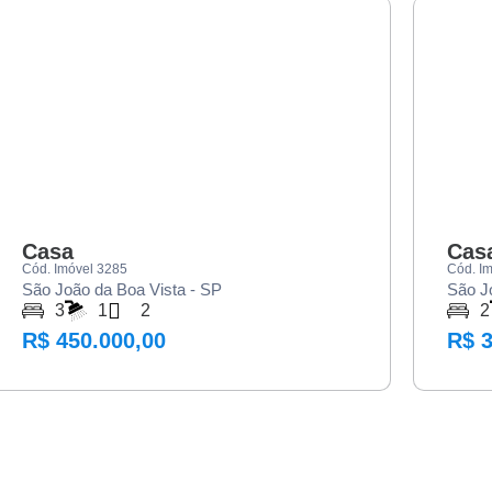
VENDA
VE
Casa
Cas
Cód. Imóvel 3285
Cód. I
São João da Boa Vista - SP
São J
3
1
2
2
R$ 450.000,00
R$ 3