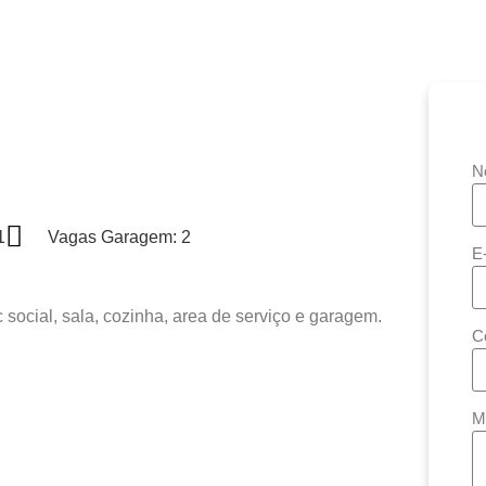
N
1
Vagas Garagem: 2
E
 social, sala, cozinha, area de serviço e garagem.
C
M