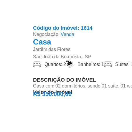
Código do Imóvel: 1614
Negociação:
Venda
Casa
Jardim das Flores
São João da Boa Vista - SP
Quartos: 2
Banheiros: 1
Suítes: 
DESCRIÇÃO DO IMÓVEL
Casa com 02 dormitórios, sendo 01 suite, 01 wc
Valor do Imóvel
R$ 350.000,00