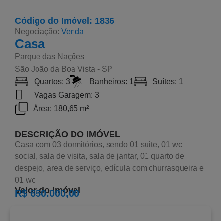
Código do Imóvel: 1836
Negociação:
Venda
Casa
Parque das Nações
São João da Boa Vista - SP
Quartos: 3
Banheiros: 1
Suítes: 1
Vagas Garagem: 3
Área: 180,65 m²
DESCRIÇÃO DO IMÓVEL
Casa com 03 dormitórios, sendo 01 suite, 01 wc
social, sala de visita, sala de jantar, 01 quarto de
despejo, area de serviço, edícula com churrasqueira e
01 wc
Valor do Imóvel
R$ 650.000,00