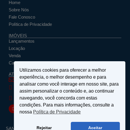
Home
Sobre Nós
Fale Conosco
Política de Privacidade
IMÓVEIS
Lançamentos
Locação
Venda
Cadastrar Seu Imóvel
Utilizamos cookies para oferecer a melhor
ATENDIMENTO
experiência, o melhor desempenho e para
santosemattosimoveis@hotmail.com
analisar como você interage em nosso site, para
(19) 9 9639-4985
assim personalizar o conteúdo e, ao continuar
Rua Floriano Peixoto, nº 27 - Centro - São João da
navegando, você concorda com estas
Boa Vista, SP
condições. Para mais informações, consulte a
nossa
Política de Privacidade
Rejeitar
Aceitar
SANTOS & MATTOS IMÓVEIS - Copyright ® 2026 - Todos os