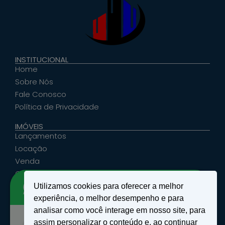
INSTITUCIONAL
Home
Sobre Nós
Fale Conosco
Política de Privacidade
IMÓVEIS
Lançamentos
Locação
Venda
Cadastrar Seu Imóvel
Utilizamos cookies para oferecer a melhor
ATENDIMENTO
experiência, o melhor desempenho e para
santosemattosimoveis@hotmail.com
analisar como você interage em nosso site, para
(19) 9 9639-4985
assim personalizar o conteúdo e, ao continuar