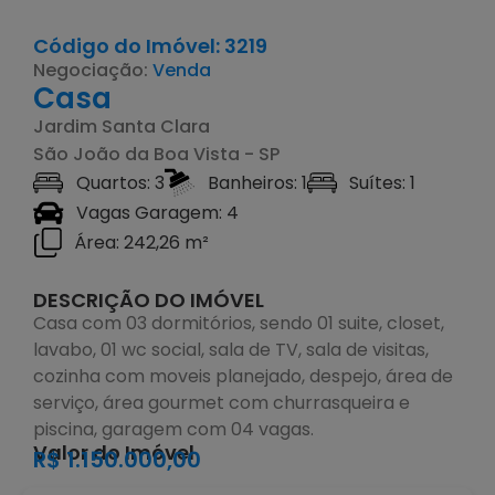
Código do Imóvel: 3219
Negociação:
Venda
Casa
Jardim Santa Clara
São João da Boa Vista - SP
Quartos: 3
Banheiros: 1
Suítes: 1
Vagas Garagem: 4
Área: 242,26 m²
DESCRIÇÃO DO IMÓVEL
Casa com 03 dormitórios, sendo 01 suite, closet,
lavabo, 01 wc social, sala de TV, sala de visitas,
cozinha com moveis planejado, despejo, área de
serviço, área gourmet com churrasqueira e
piscina, garagem com 04 vagas.
Valor do Imóvel
R$ 1.150.000,00