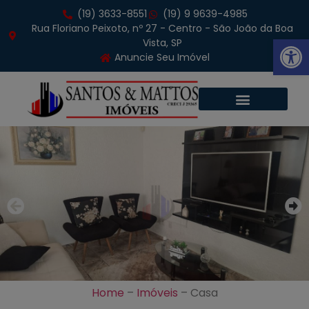
(19) 3633-8551
(19) 9 9639-4985
Rua Floriano Peixoto, nº 27 - Centro - São João da Boa
Abrir 
Vista, SP
Anuncie Seu Imóvel
Home
–
Imóveis
–
Casa