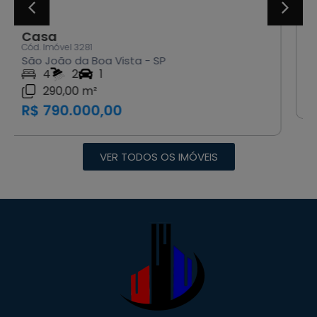
Casa
Cód. Imóvel 3286
Águas da Prata - SP
3
1
R$ 1.800.000,00
VER TODOS OS IMÓVEIS