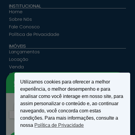
INSTITUCIONAL
Home
Sobre Nós
Fale Conosco
Política de Privacidade
IMÓVEIS
Lançamentos
Locação
Venda
Cadastrar Seu Imóvel
Utilizamos cookies para oferecer a melhor
ATENDIMENTO
experiência, o melhor desempenho e para
santosemattosimoveis@hotmail.com
analisar como você interage em nosso site, para
(19) 9 9639-4985
assim personalizar o conteúdo e, ao continuar
Rua Floriano Peixoto, nº 27 - Centro - São João
Olá!
navegando, você concorda com estas
da Boa Vista, SP
Como podemos te ajudar?
condições. Para mais informações, consulte a
nossa
Política de Privacidade