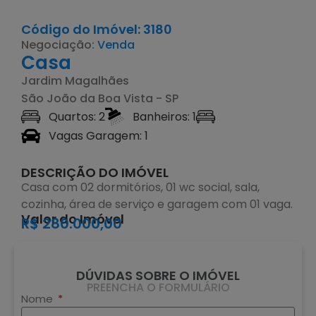
Código do Imóvel: 3180
Negociação:
Venda
Casa
Jardim Magalhães
São João da Boa Vista - SP
Quartos: 2
Banheiros: 1
Vagas Garagem: 1
DESCRIÇÃO DO IMÓVEL
Casa com 02 dormitórios, 01 wc social, sala,
cozinha, área de serviço e garagem com 01 vaga.
Valor do Imóvel
R$ 280.000,00
DÚVIDAS SOBRE O IMÓVEL
PREENCHA O FORMULÁRIO
Nome