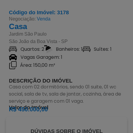
Código do Imóvel: 3178
Negociação:
Venda
Casa
Jardim São Paulo
São João da Boa Vista - SP
Quartos: 2
Banheiros: 1
Suítes: 1
Vagas Garagem: 1
Área: 150,00 m²
DESCRIÇÃO DO IMÓVEL
Casa com 02 dormitórios, sendo 01 suite, 01 wc
social, sala de tv, sala de jantar, cozinha, área de
serviço e garagem com 01 vaga.
Valor do Imóvel
R$ 450.000,00
DÚVIDAS SOBRE O IMÓVEL