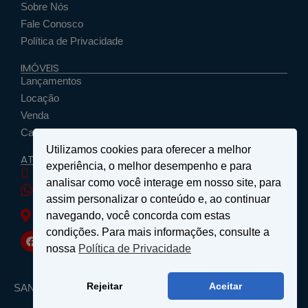
Sobre Nós
Fale Conosco
Política de Privacidade
IMÓVEIS
Lançamentos
Locação
Venda
Cadastrar Seu Imóvel
Utilizamos cookies para oferecer a melhor
ATENDIMENTO
experiência, o melhor desempenho e para
santosemattosimoveis@hotmail.com
analisar como você interage em nosso site, para
(19) 9 9639-4985
assim personalizar o conteúdo e, ao continuar
Rua Floriano Peixoto, nº 27 - Centro - São João da
navegando, você concorda com estas
Boa Vista, SP
condições. Para mais informações, consulte a
nossa
Política de Privacidade
Rejeitar
Aceitar
SANTOS & MATTOS IMÓVEIS - Copyright ® 2026 - Todos os
Direitos Reservados.