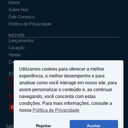
Home
Sobre Nós
Fale Conosco
Política de Privacidade
IMÓVEIS
Lançamentos
Locação
Venda
Cadastrar Seu Imóvel
Utilizamos cookies para oferecer a melhor
ATENDIMENTO
experiência, o melhor desempenho e para
santosemattosimoveis@hotmail.com
analisar como você interage em nosso site, para
(19) 9 9639-4985
assim personalizar o conteúdo e, ao continuar
Rua Floriano Peixoto, nº 27 - Centro - São João da
navegando, você concorda com estas
Boa Vista, SP
condições. Para mais informações, consulte a
nossa
Política de Privacidade
Rejeitar
Aceitar
SANTOS & MATTOS IMÓVEIS - Copyright ® 2026 - Todos os