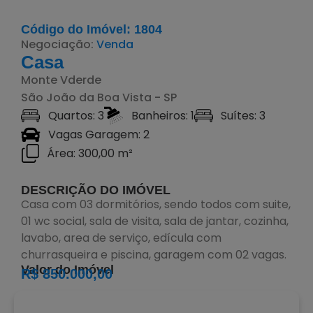
Código do Imóvel: 1804
Negociação:
Venda
Casa
Monte Vderde
São João da Boa Vista - SP
Quartos: 3
Banheiros: 1
Suítes: 3
Vagas Garagem: 2
Área: 300,00 m²
DESCRIÇÃO DO IMÓVEL
Casa com 03 dormitórios, sendo todos com suite,
01 wc social, sala de visita, sala de jantar, cozinha,
lavabo, area de serviço, edícula com
churrasqueira e piscina, garagem com 02 vagas.
Valor do Imóvel
R$ 850.000,00