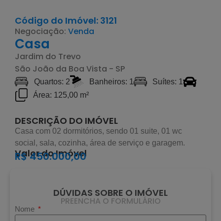
Código do Imóvel: 3121
Negociação:
Venda
Casa
Jardim do Trevo
São João da Boa Vista - SP
Quartos: 2
Banheiros: 1
Suítes: 1
Área: 125,00 m²
DESCRIÇÃO DO IMÓVEL
Casa com 02 dormitórios, sendo 01 suite, 01 wc
social, sala, cozinha, área de serviço e garagem.
Valor do Imóvel
R$ 450.000,00
DÚVIDAS SOBRE O IMÓVEL
PREENCHA O FORMULÁRIO
Nome