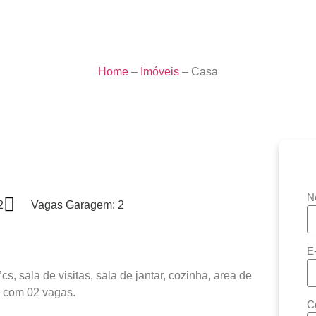
Home
–
Imóveis
–
Casa
N
2
Vagas Garagem: 2
E
, sala de visitas, sala de jantar, cozinha, area de
m com 02 vagas.
C