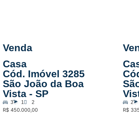
Venda
Ve
Casa
Ca
Cód. Imóvel 3285
Cód
São João da Boa
Sã
Vista - SP
Vis
3
1
2
2
R$ 450.000,00
R$ 33