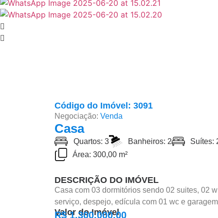
Código do Imóvel: 3091
Negociação:
Venda
Casa
Quartos: 3
Banheiros: 2
Suítes: 
Área: 300,00 m²
DESCRIÇÃO DO IMÓVEL
Casa com 03 dormitórios sendo 02 suites, 02 w’cs
serviço, despejo, edícula com 01 wc e garage
Valor do Imóvel
R$ 1.300.000,00