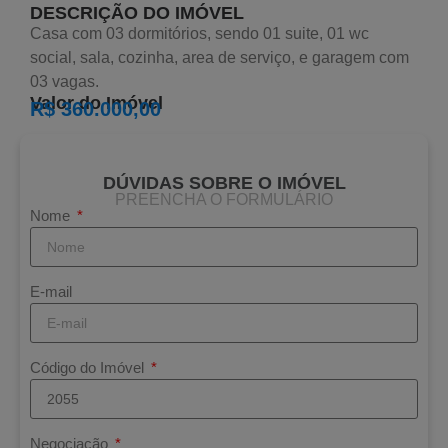
DESCRIÇÃO DO IMÓVEL
Casa com 03 dormitórios, sendo 01 suite, 01 wc
social, sala, cozinha, area de serviço, e garagem com
03 vagas.
Valor do Imóvel
R$ 360.000,00
DÚVIDAS SOBRE O IMÓVEL
PREENCHA O FORMULÁRIO
Nome
E-mail
Código do Imóvel
Negociação