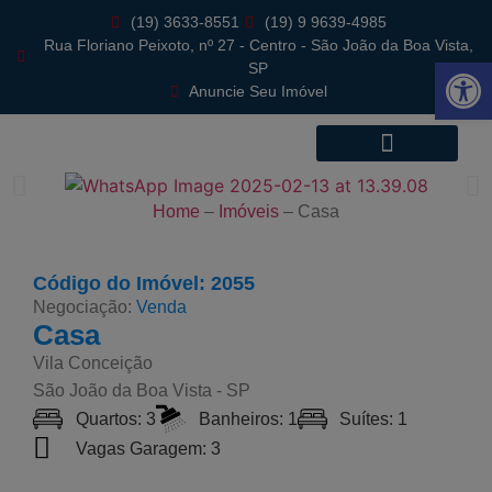
(19) 3633-8551
(19) 9 9639-4985
Rua Floriano Peixoto, nº 27 - Centro - São João da Boa Vista,
Abrir 
SP
Anuncie Seu Imóvel
Home
–
Imóveis
–
Casa
Código do Imóvel: 2055
Negociação:
Venda
Casa
Vila Conceição
São João da Boa Vista - SP
Quartos: 3
Banheiros: 1
Suítes: 1
Vagas Garagem: 3