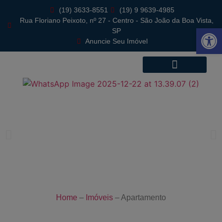
(19) 3633-8551
(19) 9 9639-4985
Rua Floriano Peixoto, nº 27 - Centro - São João da Boa Vista,
Abrir 
SP
Anuncie Seu Imóvel
Home
–
Imóveis
–
Apartamento