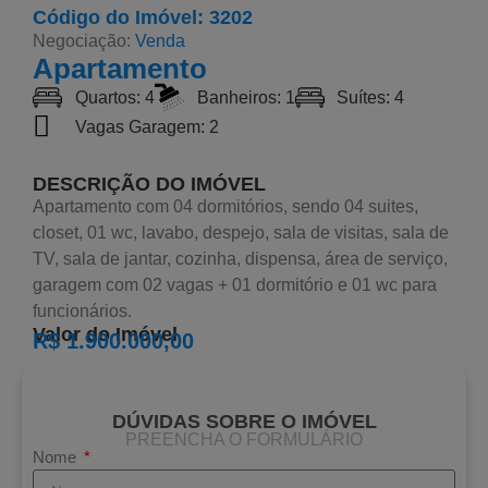
Código do Imóvel: 3202
Negociação:
Venda
Apartamento
Quartos: 4
Banheiros: 1
Suítes: 4
Vagas Garagem: 2
DESCRIÇÃO DO IMÓVEL
Apartamento com 04 dormitórios, sendo 04 suites,
closet, 01 wc, lavabo, despejo, sala de visitas, sala de
TV, sala de jantar, cozinha, dispensa, área de serviço,
garagem com 02 vagas + 01 dormitório e 01 wc para
funcionários.
Valor do Imóvel
R$ 1.900.000,00
DÚVIDAS SOBRE O IMÓVEL
PREENCHA O FORMULÁRIO
Nome