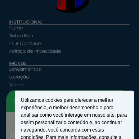
INSTITUCIONAL
Home
Sobre Nós
Fale Conosco
Política de Privacidade
IMÓVEIS
Lançamentos
Locação
Venda
Cadastrar Seu Imóvel
Utilizamos cookies para oferecer a melhor
ATENDIMENTO
experiência, o melhor desempenho e para
santosemattosimoveis@hotmail.com
analisar como você interage em nosso site, para
(19) 9 9639-4985
assim personalizar o conteúdo e, ao continuar
Rua Floriano Peixoto, nº 27 - Centro - São João
Olá!
navegando, você concorda com estas
da Boa Vista, SP
Como podemos te ajudar?
condições. Para mais informações, consulte a