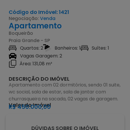
Código do Imóvel: 1421
Negociação:
Venda
Apartamento
Boqueirão
Praia Grande - SP
Quartos: 2
Banheiros: 1
Suítes: 1
Vagas Garagem: 2
Área: 131,08 m²
DESCRIÇÃO DO IMÓVEL
Apartamento com 02 dormitórios, sendo 01 suite,
wc social, sala de estar, sala de jantar com
churrasqueira na sacada, 02 vagas de garagem.
Valor do Imóvel
R$ 450.000,00
DÚVIDAS SOBRE O IMÓVEL