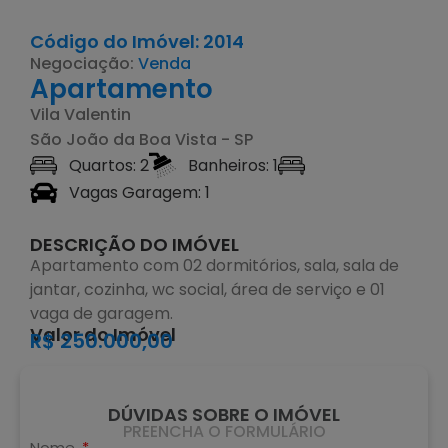
Código do Imóvel: 2014
Negociação:
Venda
Apartamento
Vila Valentin
São João da Boa Vista - SP
Quartos: 2
Banheiros: 1
Vagas Garagem: 1
DESCRIÇÃO DO IMÓVEL
Apartamento com 02 dormitórios, sala, sala de
jantar, cozinha, wc social, área de serviço e 01
vaga de garagem.
Valor do Imóvel
R$ 250.000,00
DÚVIDAS SOBRE O IMÓVEL
PREENCHA O FORMULÁRIO
Nome