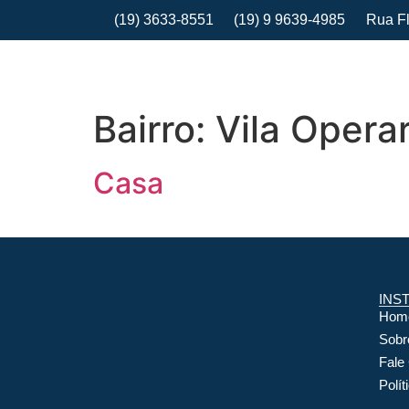
(19) 3633-8551
(19) 9 9639-4985
Rua Fl
Bairro:
Vila Operar
Casa
INS
Hom
Sobr
Fale
Polít