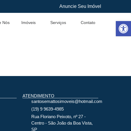
Anuncie Seu Imóvel
Abrir 
e Nós
Imóveis
Serviços
Contato
ATENDIMENTO
santosemattosimoveis@hotmail.com
(19) 9 9639-4985
Rua Floriano Peixoto, nº 27 -
Centro - São João da Boa Vista,
SP