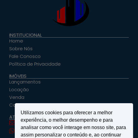
INSTITUCIONAL
Home
Sobre Nós
Fale Conosco
Política de Privacidade
IMÓVEIS
Lançamentos
Locação
Venda
Cadastrar Seu Imóvel
Utilizamos cookies para oferecer a melhor
ATENDIMENTO
experiência, o melhor desempenho e para
santosemattosimoveis@hotmail.com
analisar como você interage em nosso site, para
(19) 9 9639-4985
assim personalizar o conteúdo e, ao continuar