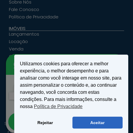
Sobre Nós
Fale Conosco
Política de Privacidade
IMÓVEIS
Lançamentos
Locação
Venda
Cadastrar Seu Imóvel
Utilizamos cookies para oferecer a melhor
ATENDIMENTO
experiência, o melhor desempenho e para
santosemattosimoveis@hotmail.com
analisar como você interage em nosso site, para
(19) 9 9639-4985
assim personalizar o conteúdo e, ao continuar
Rua Floriano Peixoto, nº 27 - Centro - São João
Olá!
navegando, você concorda com estas
da Boa Vista, SP
Como podemos te ajudar?
condições. Para mais informações, consulte a
nossa
Política de Privacidade
Abrir bate-papo
SANTOS & MATTOS IMÓVEIS - Copyright ® 2026 - Todos os
Rejeitar
Aceitar
Direitos Reservados.
Desenvolvido por
Wellinton - Consultor de Tecnologia