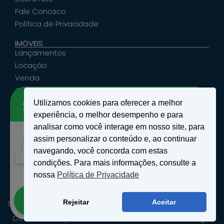
Fale Conosco
Política de Privacidade
IMÓVEIS
Lançamentos
Locação
Venda
Cadastrar Seu Imóvel
Utilizamos cookies para oferecer a melhor
ATENDIMENTO
experiência, o melhor desempenho e para
santosemattosimoveis@hotmail.com
analisar como você interage em nosso site, para
(19) 9 9639-4985
assim personalizar o conteúdo e, ao continuar
Rua Floriano Peixoto, nº 27 - Centro - São João
Olá! 👋
navegando, você concorda com estas
da Boa Vista, SP
Como podemos te ajudar?
condições. Para mais informações, consulte a
nossa
Política de Privacidade
Abrir bate-papo
SANTOS & MATTOS IMÓVEIS - Copyright ® 2026 - Todos os
Rejeitar
Aceitar
Direitos Reservados.
Desenvolvido por
Wellinton - Consultor de Tecnologia