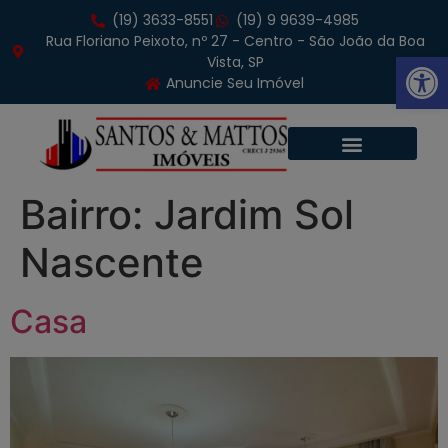
(19) 3633-8551
(19) 9 9639-4985
Rua Floriano Peixoto, nº 27 - Centro - São João da Boa
Abrir 
Vista, SP
Anuncie Seu Imóvel
Bairro:
Jardim Sol
Nascente
Casa