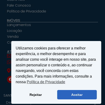
Fale Conosco
Política de Privacidade
IMÓVEIS
Lançamentos
Locação
Venda
Cadastrar Seu Imóvel
Utilizamos cookies para oferecer a melhor
ATENDIMENTO
experiência, o melhor desempenho e para
santosemattosimoveis@hotmail.com
analisar como você interage em nosso site, para
(19) 9 9639-4985
assim personalizar o conteúdo e, ao continuar
Rua Floriano Peixoto, nº 27 - Centro - São João
navegando, você concorda com estas
da Boa Vista, SP
condições. Para mais informações, consulte a
nossa
Política de Privacidade
SANTOS & MATTOS IMÓVEIS - Copyright ® 2026 - Todos os
Rejeitar
Aceitar
Direitos Reservados.
Desenvolvido por
Wellinton - Consultor de Tecnologia