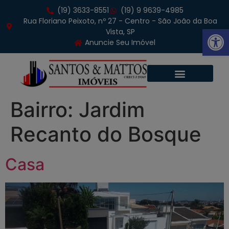
(19) 3633-8551
(19) 9 9639-4985
Rua Floriano Peixoto, nº 27 - Centro - São João da Boa
Abrir 
Vista, SP
Anuncie Seu Imóvel
Bairro:
Jardim
Recanto do Bosque
Casa