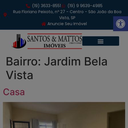
(19) 3633-8551
(19) 9 9639-4985
Rua Floriano Peixoto, nº 27 - Centro - São João da Boa
Abrir 
Vista, SP
Anuncie Seu Imóvel
Bairro:
Jardim Bela
Vista
Casa