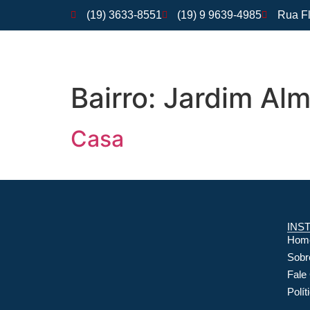
(19) 3633-8551
(19) 9 9639-4985
Rua Fl
Bairro:
Jardim Alm
Casa
INS
Hom
Sobr
Fale
Polít