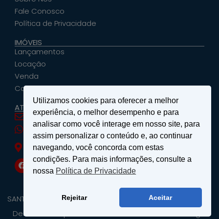
Fale Conosco
Política de Privacidade
IMÓVEIS
Lançamentos
Locação
Venda
Cadastrar Seu Imóvel
Utilizamos cookies para oferecer a melhor
ATENDIMENTO
experiência, o melhor desempenho e para
santosemattosimoveis@hotmail.com
analisar como você interage em nosso site, para
(19) 9 9639-4985
assim personalizar o conteúdo e, ao continuar
Rua Floriano Peixoto, nº 27 - Centro - São João
navegando, você concorda com estas
da Boa Vista, SP
condições. Para mais informações, consulte a
nossa
Política de Privacidade
SANTOS & MATTOS IMÓVEIS - Copyright ® 2026 - Todos os
Rejeitar
Aceitar
Direitos Reservados.
Desenvolvido por
Wellinton - Consultor de Tecnologia